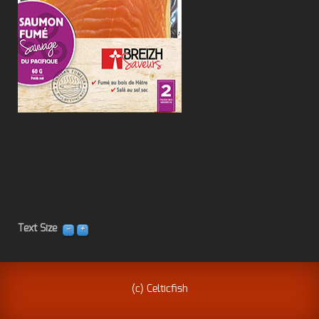
Text Size
(c) Celticfish